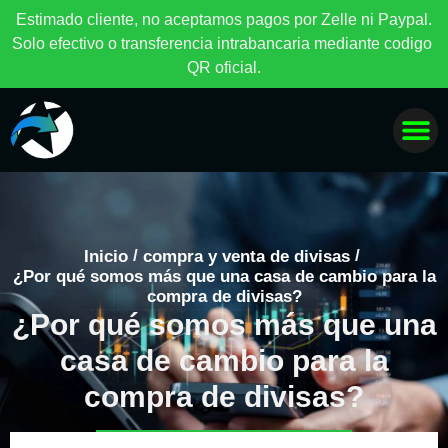
E
s
t
i
m
a
d
o
c
l
i
e
n
t
e
,
n
o
a
c
e
p
t
a
m
o
s
p
a
g
o
s
p
o
r
Z
e
l
l
e
n
i
P
a
y
p
a
l
.
S
o
l
o
e
f
e
c
t
i
v
o
o
t
r
a
n
s
f
e
r
e
n
c
i
a
i
n
t
r
a
b
a
n
c
a
r
i
a
m
e
d
i
a
n
t
e
c
o
d
i
g
o
Q
R
o
f
i
c
i
a
l
.
/
/
Inicio
compra y venta de divisas
¿Por qué somos más que una casa de cambio para la
compra de divisas?
¿Por qué somos más que una
casa de cambio para la
compra de divisas?