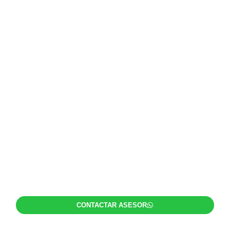
¿Piensas en viajar o invertir en
comprar pesos mexicanos?
Te asesoramos en
reconocer el mejor
momento y formas para
cambiar tus pesos
mexicanos.
CONTACTAR ASESOR