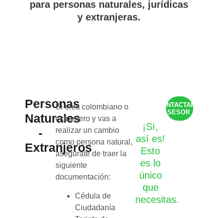
para personas naturales, jurídicas
y extranjeras.
Personas
CONTACTAR
Si eres colombiano o
ASESOR
Naturales
extranjero y vas a
¡Sí,
-
realizar un cambio
así es!
como persona natural,
Extranjeros
Esto
asegúrate de traer la
es lo
siguiente
único
documentación:
que
Cédula de
necesitas.
Ciudadanía