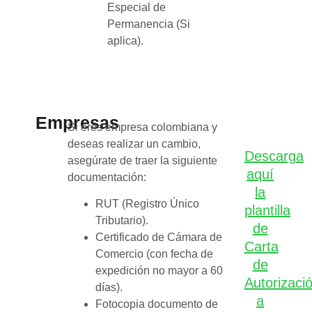
Especial de
Permanencia (Si
aplica).
Empresas
Si eres empresa colombiana y
deseas realizar un cambio,
Descarga
asegúrate de traer la siguiente
aquí
documentación:
la
RUT (Registro Único
plantilla
Tributario).
de
Certificado de Cámara de
Carta
Comercio (con fecha de
de
expedición no mayor a 60
Autorizaci
días).
a
Fotocopia documento de