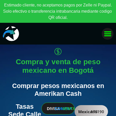
E
s
t
i
m
a
d
o
c
l
i
e
n
t
e
,
n
o
a
c
e
p
t
a
m
o
s
p
a
g
o
s
p
o
r
Z
e
l
l
e
n
i
P
a
y
p
a
l
.
S
o
l
o
e
f
e
c
t
i
v
o
o
t
r
a
n
s
f
e
r
e
n
c
i
a
i
n
t
r
a
b
a
n
c
a
r
i
a
m
e
d
i
a
n
t
e
c
o
d
i
g
o
Q
R
o
f
i
c
i
a
l
.
Compra y venta de peso
mexicano en Bogotá
Comprar pesos mexicanos en
Amerikan Cash
Tasas
DIVISA
COMPRA
VENTA
Mexicano
175
190
Sede Calle