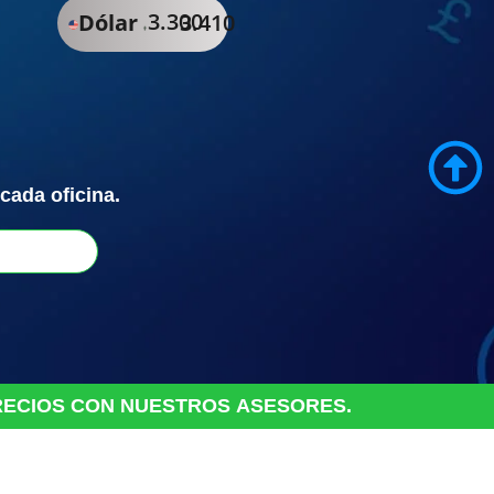
3.300
Dólar
3.410
cada oficina.
RECIOS
CON
NUESTROS
ASESORES.