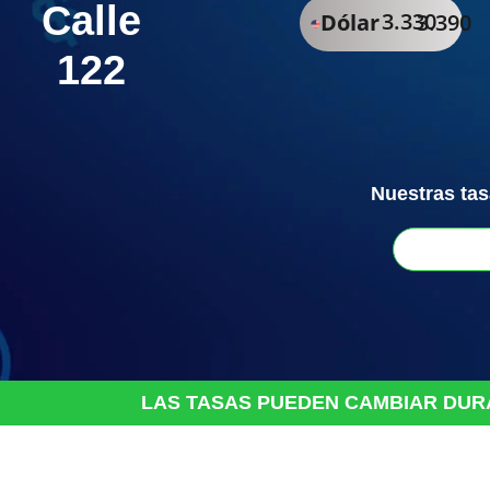
Calle
3.330
Dólar
3.390
122
Nuestras tas
LAS
TASAS
PUEDEN
CAMBIAR
DUR