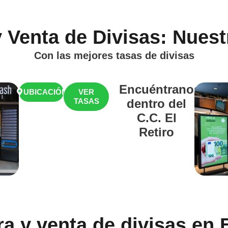
 Venta de Divisas: Nuest
Con las mejores tasas de divisas
Encuéntranos
UBICACIÓN
VER
TASAS
dentro del
C.C. El
Retiro
a y venta de divisas en 