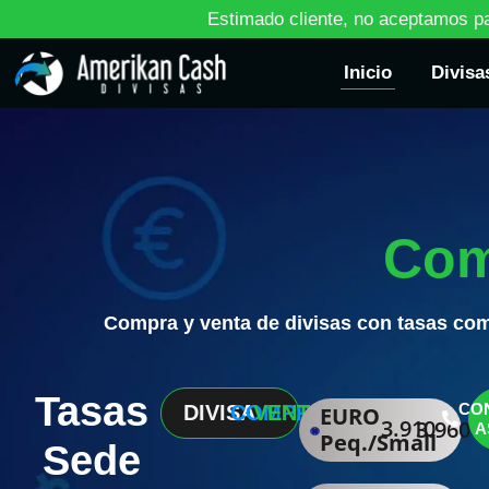
E
s
t
i
m
a
d
o
c
l
i
e
n
t
e
,
n
o
a
c
e
p
t
a
m
o
s
p
Inicio
Divisa
Com
Compra y venta de divisas con tasas comp
Tasas
CO
DIVISA
COMPRA
VENTA
EURO
3.910
3.960
A
Peq./Small
Sede