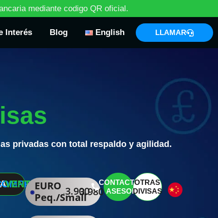
a
n
c
a
r
i
a
m
e
d
i
a
n
t
e
c
o
d
i
g
o
Q
R
o
f
i
c
i
a
l
.
e Interés
Blog
English
LLAMAR
isas
s privadas con total respaldo y agilidad.
CONTACTAR
OTRAS
SA
COMPRA
VENTA
EURO
3.900
3.980
ASESOR
DIVISAS
Peq./Small