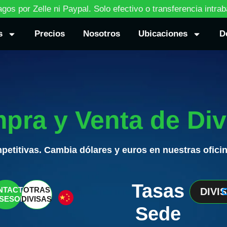
a
g
o
s
p
o
r
Z
e
l
l
e
n
i
P
a
y
p
a
l
.
S
o
l
o
e
f
e
c
t
i
v
o
o
t
r
a
n
s
f
e
r
e
n
c
i
a
i
n
t
r
a
b
s
Precios
Nosotros
Ubicaciones
D
pra y Venta de Div
etitivas. Cambia dólares y euros en nuestras oficina
Tasas
NTACTAR
OTRAS
DIVI
SESOR
DIVISAS
Sede