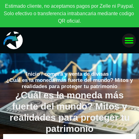
E
s
t
i
m
a
d
o
c
l
i
e
n
t
e
,
n
o
a
c
e
p
t
a
m
o
s
p
a
g
o
s
p
o
r
Z
e
l
l
e
n
i
P
a
y
p
a
l
.
S
o
l
o
e
f
e
c
t
i
v
o
o
t
r
a
n
s
f
e
r
e
n
c
i
a
i
n
t
r
a
b
a
n
c
a
r
i
a
m
e
d
i
a
n
t
e
c
o
d
i
g
o
Q
R
o
f
i
c
i
a
l
.
/
/
Inicio
compra y venta de divisas
¿Cuál es la moneda más fuerte del mundo? Mitos y
realidades para proteger tu patrimonio
¿Cuál es la moneda más
fuerte del mundo? Mitos y
realidades para proteger tu
patrimonio