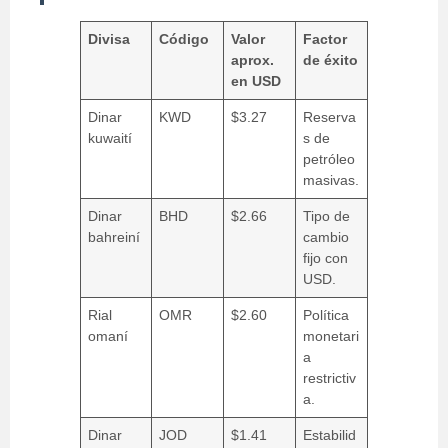
Divisa
Código
Valor
Factor
aprox.
de éxito
en USD
Dinar
KWD
$3.27
Reserva
kuwaití
s de
petróleo
masivas.
Dinar
BHD
$2.66
Tipo de
bahreiní
cambio
fijo con
USD.
Rial
OMR
$2.60
Política
omaní
monetari
a
restrictiv
a.
Dinar
JOD
$1.41
Estabilid