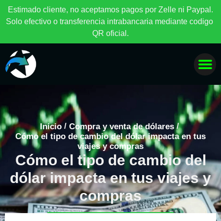
E
s
t
i
m
a
d
o
c
l
i
e
n
t
e
,
n
o
a
c
e
p
t
a
m
o
s
p
a
g
o
s
p
o
r
Z
e
l
l
e
n
i
P
a
y
p
a
l
.
S
o
l
o
e
f
e
c
t
i
v
o
o
t
r
a
n
s
f
e
r
e
n
c
i
a
i
n
t
r
a
b
a
n
c
a
r
i
a
m
e
d
i
a
n
t
e
c
o
d
i
g
o
Q
R
o
f
i
c
i
a
l
.
/
/
Inicio
Compra y venta de dólares
Cómo el tipo de cambio del dólar impacta en tus
viajes y compras
Cómo el tipo de cambio del
dólar impacta en tus viajes y
compras