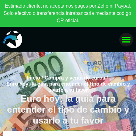
E
s
t
i
m
a
d
o
c
l
i
e
n
t
e
,
n
o
a
c
e
p
t
a
m
o
s
p
a
g
o
s
p
o
r
Z
e
l
l
e
n
i
P
a
y
p
a
l
.
S
o
l
o
e
f
e
c
t
i
v
o
o
t
r
a
n
s
f
e
r
e
n
c
i
a
i
n
t
r
a
b
a
n
c
a
r
i
a
m
e
d
i
a
n
t
e
c
o
d
i
g
o
Q
R
o
f
i
c
i
a
l
.
/
/
Inicio
Compra y venta de euros
Euro hoy: la guía para entender el tipo de cambio y
usarlo a tu favor
Euro hoy: la guía para
entender el tipo de cambio y
usarlo a tu favor