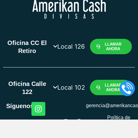
Oficina CC El
LLAMAR
Local 126
AHORA
Retiro
Oficina Calle
LLAMAR
Local 102
AHORA
122
Síguenos
gerencia@amerikanca
Política de
Escríbenos
datos