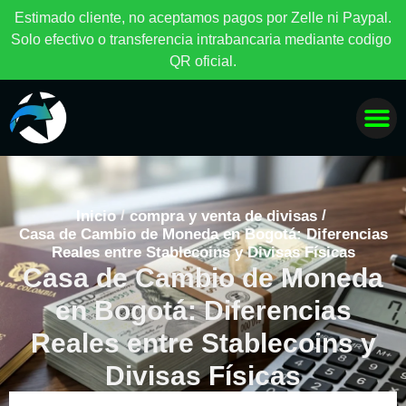
E
s
t
i
m
a
d
o
c
l
i
e
n
t
e
,
n
o
a
c
e
p
t
a
m
o
s
p
a
g
o
s
p
o
r
Z
e
l
l
e
n
i
P
a
y
p
a
l
.
S
o
l
o
e
f
e
c
t
i
v
o
o
t
r
a
n
s
f
e
r
e
n
c
i
a
i
n
t
r
a
b
a
n
c
a
r
i
a
m
e
d
i
a
n
t
e
c
o
d
i
g
o
Q
R
o
f
i
c
i
a
l
.
/
/
Inicio
compra y venta de divisas
Casa de Cambio de Moneda en Bogotá: Diferencias
Reales entre Stablecoins y Divisas Físicas
Casa de Cambio de Moneda
en Bogotá: Diferencias
Reales entre Stablecoins y
Divisas Físicas