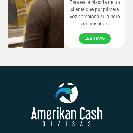
Esta es la historia de un
cliente que por primera
vez cambiaba su dinero
con nosotros.
LEER MÁS