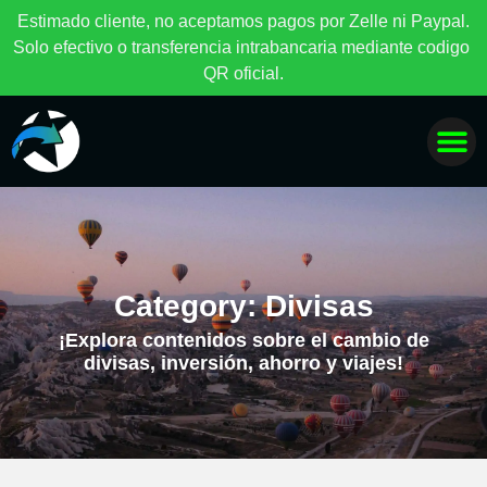
E
s
t
i
m
a
d
o
c
l
i
e
n
t
e
,
n
o
a
c
e
p
t
a
m
o
s
p
a
g
o
s
p
o
r
Z
e
l
l
e
n
i
P
a
y
p
a
l
.
S
o
l
o
e
f
e
c
t
i
v
o
o
t
r
a
n
s
f
e
r
e
n
c
i
a
i
n
t
r
a
b
a
n
c
a
r
i
a
m
e
d
i
a
n
t
e
c
o
d
i
g
o
Q
R
o
f
i
c
i
a
l
.
Category: Divisas
¡Explora contenidos sobre el cambio de
divisas, inversión, ahorro y viajes!