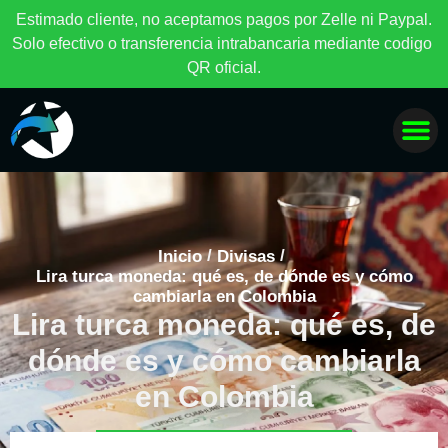
E
s
t
i
m
a
d
o
c
l
i
e
n
t
e
,
n
o
a
c
e
p
t
a
m
o
s
p
a
g
o
s
p
o
r
Z
e
l
l
e
n
i
P
a
y
p
a
l
.
S
o
l
o
e
f
e
c
t
i
v
o
o
t
r
a
n
s
f
e
r
e
n
c
i
a
i
n
t
r
a
b
a
n
c
a
r
i
a
m
e
d
i
a
n
t
e
c
o
d
i
g
o
Q
R
o
f
i
c
i
a
l
.
/
/
Inicio
Divisas
Lira turca moneda: qué es, de dónde es y cómo
cambiarla en Colombia
Lira turca moneda: qué es, de
dónde es y cómo cambiarla
en Colombia