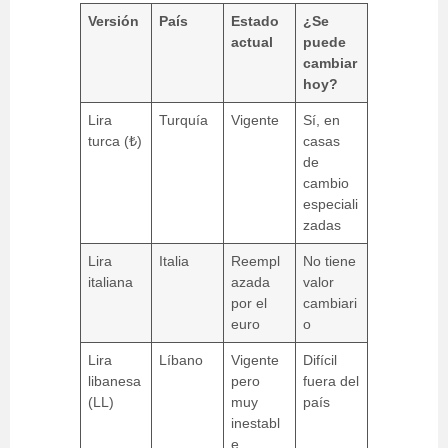
Versión
País
Estado
¿Se
actual
puede
cambiar
hoy?
Lira
Turquía
Vigente
Sí, en
turca (₺)
casas
de
cambio
especiali
zadas
Lira
Italia
Reempl
No tiene
italiana
azada
valor
por el
cambiari
euro
o
Lira
Líbano
Vigente
Difícil
libanesa
pero
fuera del
(LL)
muy
país
inestabl
e