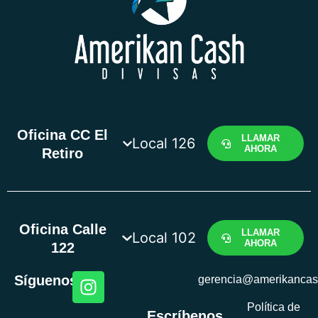
Oficina CC El
LLAMAR
Local 126
AHORA
Retiro
Oficina Calle
LLAMAR
Local 102
AHORA
122
Síguenos
gerencia@amerikanca
Política de
Escríbenos