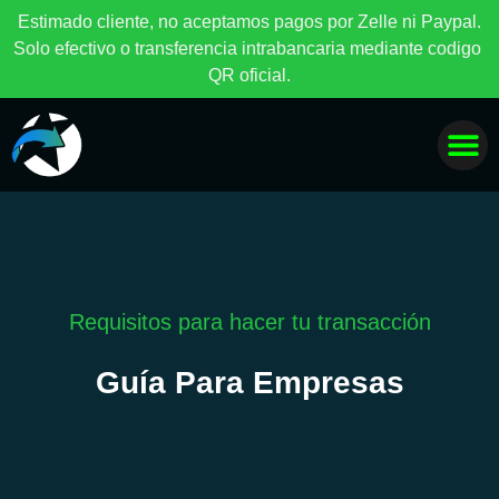
E
s
t
i
m
a
d
o
c
l
i
e
n
t
e
,
n
o
a
c
e
p
t
a
m
o
s
p
a
g
o
s
p
o
r
Z
e
l
l
e
n
i
P
a
y
p
a
l
.
S
o
l
o
e
f
e
c
t
i
v
o
o
t
r
a
n
s
f
e
r
e
n
c
i
a
i
n
t
r
a
b
a
n
c
a
r
i
a
m
e
d
i
a
n
t
e
c
o
d
i
g
o
Q
R
o
f
i
c
i
a
l
.
Requisitos para hacer tu transacción
Guía Para Empresas