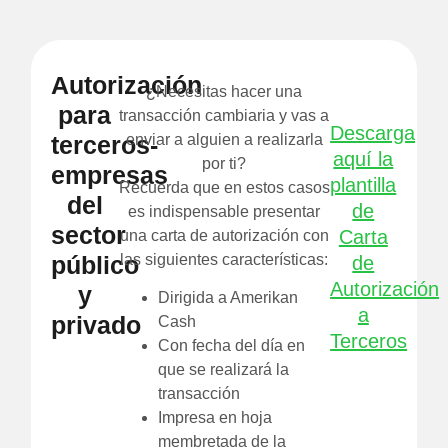
Autorización
¿Necesitas hacer una
para
transacción cambiaria y vas a
Descarga
terceros-
enviar a alguien a realizarla
aquí la
por ti?
empresas
plantilla
Recuerda que en estos casos
del
de
es indispensable presentar
sector
Carta
una carta de autorización con
público
las siguientes características:
de
Autorización
y
Dirigida a Amerikan
a
privado
Cash
Terceros
Con fecha del día en
que se realizará la
transacción
Impresa en hoja
membretada de la